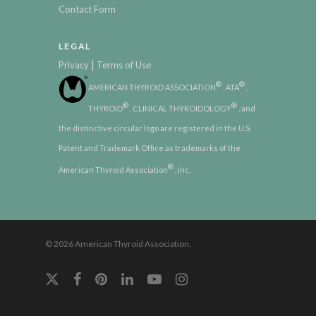
Contact Form
LEGAL
|
Privacy
Terms of Use
®
®
AMERICAN THYROID ASSOCIATION
, ATA
,
®
®
THYROID
, CLINICAL THYROIDOLOGY
, and
the distinctive circular logo are registered in the U.S.
Patent and Trademark Office as trademarks of the
®
American Thyroid Association
, Inc.
© 2026 American Thyroid Association.