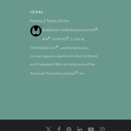
LEGAL
|
Privacy
Terms of Use
®
AMERICAN THYROID ASSOCIATION
,
®
®
ATA
, THYROID
, CLINICAL
®
THYROIDOLOGY
, and the distinctive
circular logo are registered in the U.S. Patent
and Trademark Office as trademarks of the
®
American Thyroid Association
, Inc.