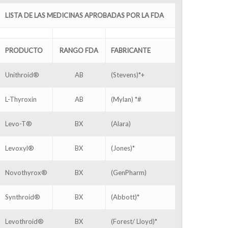
LISTA DE LAS MEDICINAS APROBADAS POR LA FDA
PRODUCTO
RANGO FDA
FABRICANTE
Unithroid®
AB
(Stevens)*+
L-Thyroxin
AB
(Mylan) *#
Levo-T®
BX
(Alara)
Levoxyl®
BX
(Jones)*
Novothyrox®
BX
(GenPharm)
Synthroid®
BX
(Abbott)*
Levothroid®
BX
(Forest/ Lloyd)*