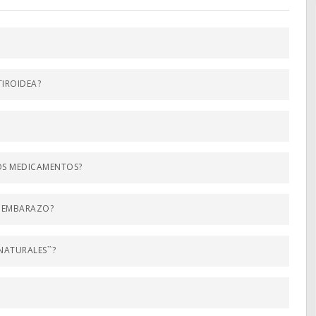
TIROIDEA?
OS MEDICAMENTOS?
L EMBARAZO?
NATURALES``?