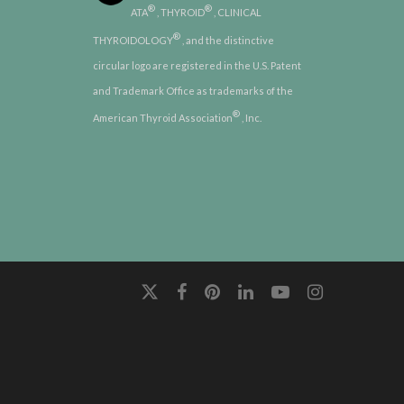
®
®
ATA
, THYROID
, CLINICAL
®
THYROIDOLOGY
, and the distinctive
circular logo are registered in the U.S. Patent
and Trademark Office as trademarks of the
®
American Thyroid Association
, Inc.