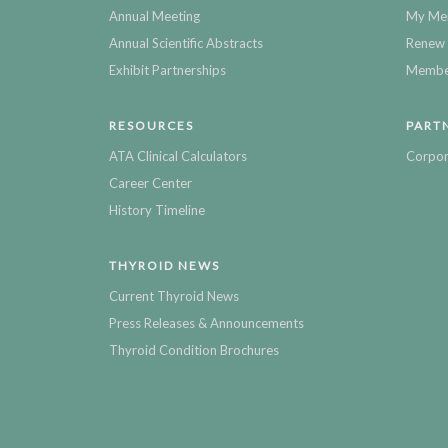
Annual Meeting
My Me
Annual Scientific Abstracts
Renew 
Exhibit Partnerships
Member
RESOURCES
PART
ATA Clinical Calculators
Corpor
Career Center
History Timeline
THYROID NEWS
Current Thyroid News
Press Releases & Announcements
Thyroid Condition Brochures