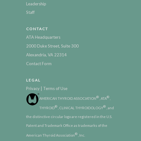
Leadership
Staff
CONTACT
ATA Headquarters
2000 Duke Street, Suite 300
Alexandria, VA 22314
Contact Form
LEGAL
|
Privacy
Terms of Use
®
®
AMERICAN THYROID ASSOCIATION
, ATA
,
®
®
THYROID
, CLINICAL THYROIDOLOGY
, and
the distinctive circular logo are registered in the U.S.
Patent and Trademark Office as trademarks of the
®
American Thyroid Association
, Inc.