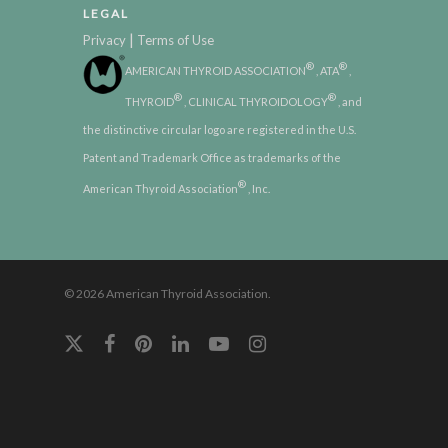
LEGAL
|
Privacy
Terms of Use
®
®
AMERICAN THYROID ASSOCIATION
, ATA
,
®
®
THYROID
, CLINICAL THYROIDOLOGY
, and
the distinctive circular logo are registered in the U.S.
Patent and Trademark Office as trademarks of the
®
American Thyroid Association
, Inc.
© 2026 American Thyroid Association.