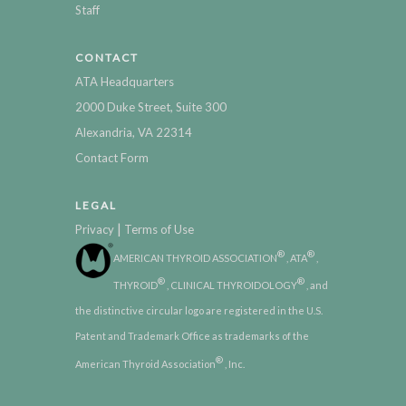
Staff
CONTACT
ATA Headquarters
2000 Duke Street, Suite 300
Alexandria, VA 22314
Contact Form
LEGAL
|
Privacy
Terms of Use
®
®
AMERICAN THYROID ASSOCIATION
, ATA
,
®
®
THYROID
, CLINICAL THYROIDOLOGY
, and
the distinctive circular logo are registered in the U.S.
Patent and Trademark Office as trademarks of the
®
American Thyroid Association
, Inc.