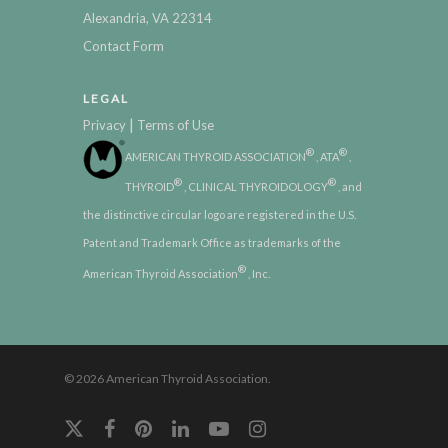
Alexandria, VA 22314
Contact Form
LEGAL
|
Privacy
Terms of Use
®
®
AMERICAN THYROID ASSOCIATION
, ATA
,
®
®
THYROID
, CLINICAL THYROIDOLOGY
, and
the distinctive circular logo are registered in the U.S.
Patent and Trademark Office as trademarks of the
®
American Thyroid Association
, Inc.
© 2026 American Thyroid Association.