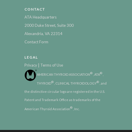
CONTACT
ATA Headquarters
2000 Duke Street, Suite 300
Alexandria, VA 22314
Contact Form
LEGAL
|
Privacy
Terms of Use
®
®
AMERICAN THYROID ASSOCIATION
, ATA
,
®
®
THYROID
, CLINICAL THYROIDOLOGY
, and
the distinctive circular logo are registered in the U.S.
Patent and Trademark Office as trademarks of the
®
American Thyroid Association
, Inc.