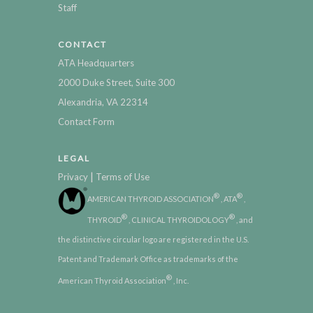
Staff
CONTACT
ATA Headquarters
2000 Duke Street, Suite 300
Alexandria, VA 22314
Contact Form
LEGAL
|
Privacy
Terms of Use
®
®
AMERICAN THYROID ASSOCIATION
, ATA
,
®
®
THYROID
, CLINICAL THYROIDOLOGY
, and
the distinctive circular logo are registered in the U.S.
Patent and Trademark Office as trademarks of the
®
American Thyroid Association
, Inc.