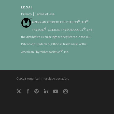
LEGAL
|
Privacy
Terms of Use
®
®
AMERICAN THYROID ASSOCIATION
, ATA
,
®
®
THYROID
, CLINICAL THYROIDOLOGY
, and
the distinctive circular logo are registered in the U.S.
Patent and Trademark Office as trademarks of the
®
American Thyroid Association
, Inc.
© 2026 American Thyroid Association.